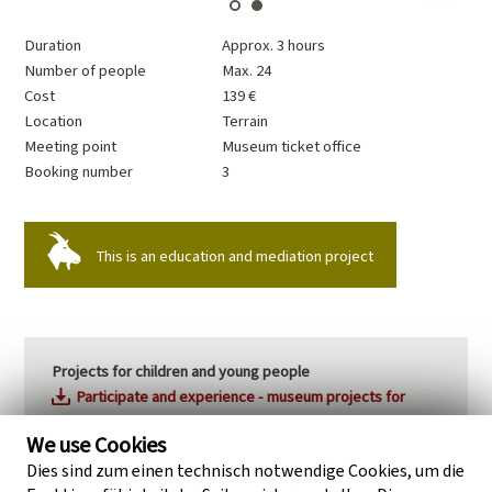
Duration
Approx. 3 hours
Number of people
Max. 24
Cost
139 €
Location
Terrain
Meeting point
Museum ticket office
Booking number
3
This is an education and mediation project
Projects for children and young people
Participate and experience - museum projects for
children and young people (PDF, 2.44 MB)
We use Cookies
Trust and understand - WPZ projects for children and
Dies sind zum einen technisch notwendige Cookies, um die
young people (PDF, 4.18 MB)