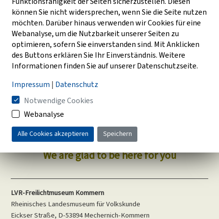
Funktionsfähigkeit der Seiten sicherzustellen. Diesen
können Sie nicht widersprechen, wenn Sie die Seite nutzen
möchten. Darüber hinaus verwenden wir Cookies für eine
Webanalyse, um die Nutzbarkeit unserer Seiten zu
optimieren, sofern Sie einverstanden sind. Mit Anklicken
Projects for adults
des Buttons erklären Sie Ihr Einverständnis. Weitere
Remembering and experiencing - museum projects for
Informationen finden Sie auf unserer Datenschutzseite.
adults (PDF, 2.37 MB)
Impressum
|
Datenschutz
Trust and understand - WPZ projects for adults (PDF,
4.64 MB)
Notwendige Cookies
Webanalyse
Alle Cookies akzeptieren
Speichern
How can we help you?
We are glad to be here for you
LVR-Freilichtmuseum Kommern
Rheinisches Landesmuseum für Volkskunde
Eickser Straße, D-53894 Mechernich-Kommern