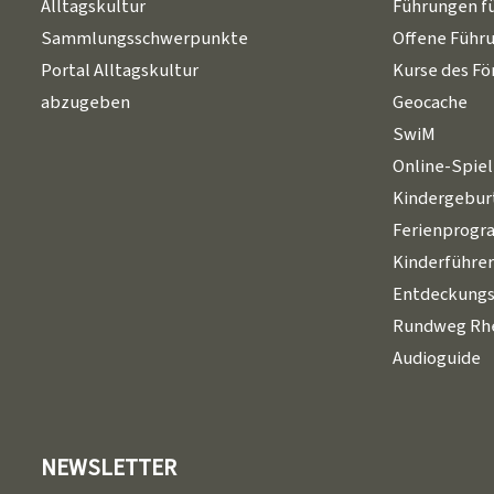
Alltagskultur
Führungen f
Sammlungsschwerpunkte
Offene Führ
Portal Alltagskultur
Kurse des Fö
abzugeben
Geocache
SwiM
Online-Spie
Kindergebur
Ferienprog
Kinderführe
Entdeckungs
Rundweg Rhe
Audioguide
NEWSLETTER