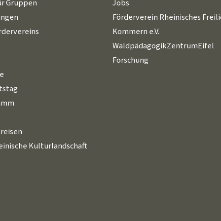
ür Gruppen
Jobs
ungen
Förderverein Rheinisches Frei
rdervereins
Kommern e.V.
WaldpädagogikZentrumEifel
Forschung
le
tstag
ramm
r
reisen
inische Kulturlandschaft