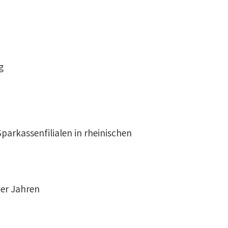
g
arkassenfilialen in rheinischen
0er Jahren