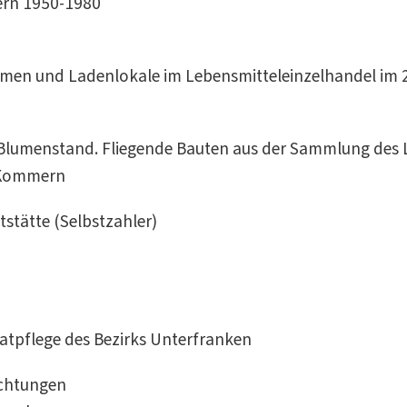
ern 1950-1980
men und Ladenlokale im Lebensmitteleinzelhandel im 
d Blumenstand. Fliegende Bauten aus der Sammlung de
 Kommern
stätte (Selbstzahler)
matpflege des Bezirks Unterfranken
ichtungen