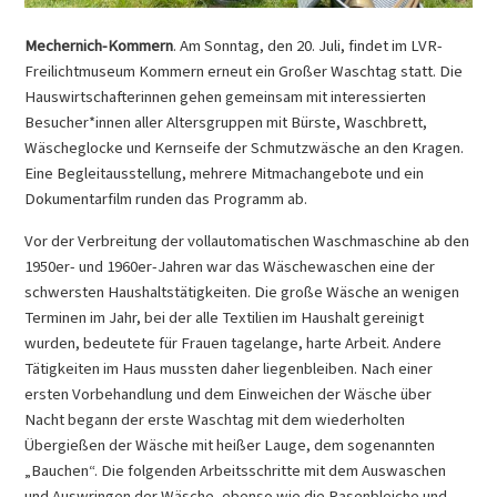
Mechernich-Kommern
. Am Sonntag, den 20. Juli, findet im LVR-
Freilichtmuseum Kommern erneut ein Großer Waschtag statt. Die
Hauswirtschafterinnen gehen gemeinsam mit interessierten
Besucher*innen aller Altersgruppen mit Bürste, Waschbrett,
Wäscheglocke und Kernseife der Schmutzwäsche an den Kragen.
Eine Begleitausstellung, mehrere Mitmachangebote und ein
Dokumentarfilm runden das Programm ab.
Vor der Verbreitung der vollautomatischen Waschmaschine ab den
1950er- und 1960er-Jahren war das Wäschewaschen eine der
schwersten Haushaltstätigkeiten. Die große Wäsche an wenigen
Terminen im Jahr, bei der alle Textilien im Haushalt gereinigt
wurden, bedeutete für Frauen tagelange, harte Arbeit. Andere
Tätigkeiten im Haus mussten daher liegenbleiben. Nach einer
ersten Vorbehandlung und dem Einweichen der Wäsche über
Nacht begann der erste Waschtag mit dem wiederholten
Übergießen der Wäsche mit heißer Lauge, dem sogenannten
„Bauchen“. Die folgenden Arbeitsschritte mit dem Auswaschen
und Auswringen der Wäsche, ebenso wie die Rasenbleiche und