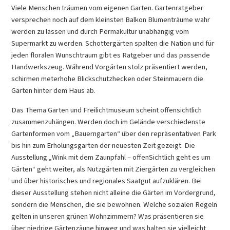
Viele Menschen träumen vom eigenen Garten. Gartenratgeber
versprechen noch auf dem kleinsten Balkon Blumenträume wahr
werden zu lassen und durch Permakultur unabhängig vom
Supermarkt zu werden. Schottergärten spalten die Nation und für
jeden floralen Wunschtraum gibt es Ratgeber und das passende
Handwerkszeug. Während Vorgärten stolz präsentiert werden,
schirmen meterhohe Blickschutzhecken oder Steinmauern die
Gärten hinter dem Haus ab.
Das Thema Garten und Freilichtmuseum scheint offensichtlich
zusammenzuhängen. Werden doch im Gelände verschiedenste
Gartenformen vom „Bauerngarten“ über den repräsentativen Park
bis hin zum Erholungsgarten der neuesten Zeit gezeigt. Die
Ausstellung „Wink mit dem Zaunpfahl – offenSichtlich geht es um
Gärten“ geht weiter, als Nutzgärten mit Ziergärten zu vergleichen
und über historisches und regionales Saatgut aufzuklären. Bei
dieser Ausstellung stehen nicht alleine die Gärten im Vordergrund,
sondern die Menschen, die sie bewohnen. Welche sozialen Regeln
gelten in unseren grünen Wohnzimmern? Was präsentieren sie
über niedrige Gärtenzäune hinweg und was halten sie vielleicht